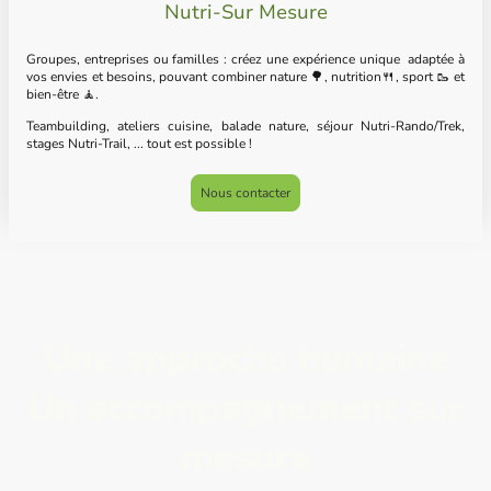
Nutri-Sur Mesure
Groupes, entreprises ou familles : créez une expérience unique adaptée à
vos envies et besoins, pouvant combiner nature 🌳, nutrition🍴, sport 🥾 et
bien-être 🧘.
Teambuilding, ateliers cuisine, balade nature, séjour Nutri-Rando/Trek,
stages Nutri-Trail, ... tout est possible !
Nous contacter
Une approche humaine
Un accompagnement sur
mesure