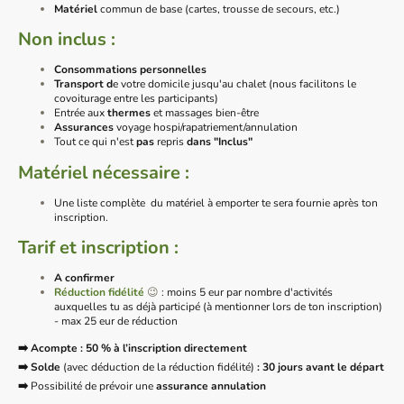
Matériel
commun de base (cartes, trousse de secours, etc.)
Non inclus :
Consommations personnelles
Transport d
e votre domicile jusqu'au chalet (
nous facilitons le
covoiturage entre les participants
)
Entrée aux
thermes
et massages bien-être
Assurances
voyage hospi/rapatriement/annulation
Tout ce qui n'est
pas
repris
dans "Inclus"
Matériel nécessaire :
Une liste complète du matériel à emporter te sera fournie après ton
inscription.
Tarif et inscription :
A confirmer
Réduction fidélité
😉
: moins 5 eur par nombre d'activités
auxquelles tu as déjà participé (à mentionner lors de ton inscription)
- max 25 eur de réduction
➡️ Acompte : 50 % à l’inscription directement
➡️ Solde
(avec déduction de la réduction fidélité)
: 30 jours avant le départ
➡️
Possibilité de prévoir une
assurance annulation