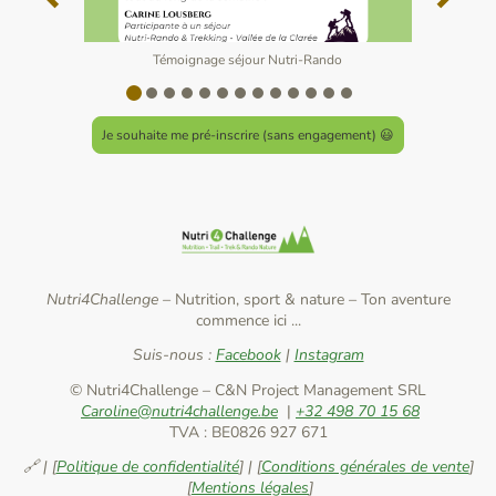
Témoignage séjour Nutri-Rando
Je souhaite me pré-inscrire (sans engagement) 😃
Nutri4Challenge –
Nutrition, sport & nature
–
Ton aventure
commence ici ...
Suis-nous :
Facebook
|
Instagram
© Nutri4Challenge – C&N Project Management SRL
Caroline@nutri4challenge.be
|
+32 498 70 15 68
TVA : BE0826 927 671
🔗 | [
Politique de confidentialité
] | [
Conditions générales de vente
]
[
Mentions légales
]