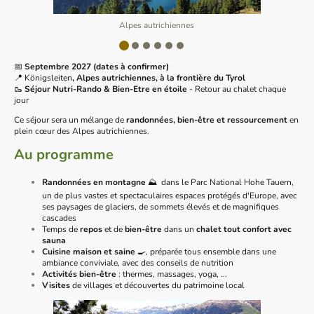
Alpes autrichiennes
📅
Septembre 2027 (dates à confirmer)
📍 Königsleiten
, Alpes autrichiennes, à la frontière du Tyrol
🥾
Séjour Nutri-Rando & Bien-Etre en étoile
- Retour au chalet chaque
jour
Ce séjour sera un mélange de
randonnées, bien-être et ressourcement
en
plein cœur des Alpes autrichiennes.
Au programme
Randonnées en montagne
⛰️
dans le Parc National Hohe Tauern,
un de plus vastes et spectaculaires espaces protégés d'Europe, avec
ses paysages de glaciers, de sommets élevés et de magnifiques
cascades
Temps de
repos
et de
bien-être
dans un
chalet tout confort avec
sauna
Cuisine maison et saine
🍳, préparée tous ensemble dans une
ambiance conviviale, avec des conseils de nutrition
Activités bien-être
: thermes, massages, yoga, ...
Visites
de villages et découvertes du patrimoine local