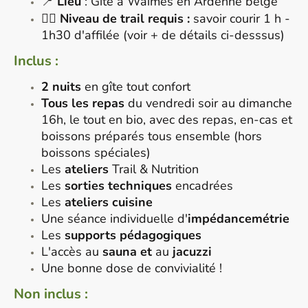
📍
Lieu
: Gîte à Waimes en Ardenne belge
🏃‍♂️
Niveau de trail requis :
savoir courir 1 h -
1h30 d'affilée (voir + de détails ci-desssus)
Inclus :
2 nuits
en gîte tout confort
Tous les repas
du vendredi soir au dimanche
16h, le tout en bio, avec des repas, en-cas et
boissons préparés tous ensemble (hors
boissons spéciales)
Les
ateliers
Trail & Nutrition
Les
sorties techniques
encadrées
Les
ateliers cuisine
Une séance individuelle d'
impédancemétrie
Les
supports pédagogiques
L'accès au
sauna et
au
jacuzzi
Une bonne dose de convivialité !
Non inclus :