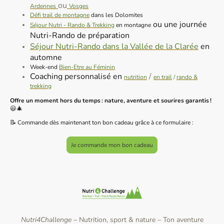
ou
Ardennes
Vosges
Défi trail de montagne
dans les Dolomites
ou une journée
Séjour Nutri - Rando & Trekking
en montagne
Nutri-Rando de préparation
Séjour Nutri-Rando dans la Vallée de la Clarée
en
automne
Week-end
Bien-Etre au Féminin
Coaching personnalisé en
/
nutrition
en trail
/
rando &
trekking
Offre un moment hors du temps : nature, aventure et sourires garantis !
😃🎄
📝 Commande dès maintenant ton bon cadeau grâce à ce formulaire :
Je commande mon bon cadeau
Nutri4Challenge –
Nutrition, sport & nature
–
Ton aventure