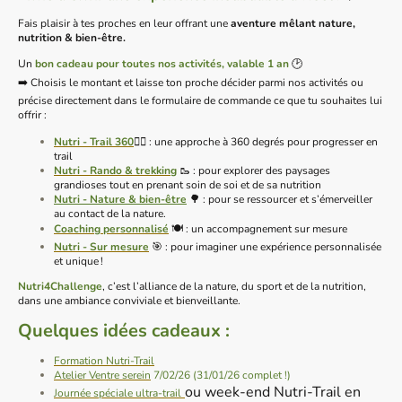
Fais plaisir à tes proches en leur offrant une
aventure mêlant nature,
nutrition & bien-être.
Un
bon cadeau pour toutes nos activités, valable 1 an
🕑
➡️ Choisis le montant et laisse ton proche décider parmi nos activités ou
précise directement dans le formulaire de commande ce que tu souhaites lui
offrir :
Nutri - Trail 360
🏃‍♂️ : u
ne approche à 360 degrés pour progresser en
trail
Nutri - Rando & trekking
🥾 : pour explorer des paysages
grandioses tout en prenant soin de soi et de sa nutrition
Nutri - Nature & bien-être
🌳 : pour se ressourcer et s’émerveiller
au contact de la nature.
Coaching personnalisé
🍽 : un accompagnement sur mesure
Nutri - Sur mesure
🎯 : pour imaginer une expérience personnalisée
et unique !
Nutri4Challenge
, c’est l’alliance de la nature, du sport et de la nutrition,
dans une ambiance conviviale et bienveillante.
Quelques idées cadeaux :
Formation Nutri-Trail
Atelier Ventre serein
7/02/26 (31/01/26 complet !)
ou week-end Nutri-Trail en
Journée spéciale ultra-trail